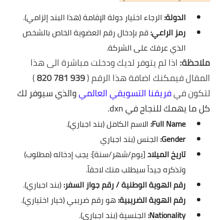
الدولة:
الرجاء اختيار دولة الإقامة (هذا البند إلزامي).
رمز الراعي:
قم بإدخال رقم العضوية الخاص بالشخص
الذي عرفك على الشركة.
ملاحظة:
اذا لم يتوفر لديك ودخلت مباشرة الى هذا
المقال فيمكنك اضافة هذا الرقم (
939
,
781
,
820
)
لتكون في
فريقنا التسويقي العالمي
والذي سيوفر لك
كل ما يهمك للنجاح في dxn.
Full Name:
الاسم الكامل (بند اجباري).
Gender:
الجنس (بند اجباري
تاريخ الميلاد
[يوم/شهر/سنة]: يجب إدخاله (مطلوب)
وتذكره جيداً سيطلب منك لاحقاً.
رقم الهوية الوطنية / رقم جواز السفر:
(بند اجباري).
رقم الهوية الضريبية:
هو رقم ضريبي (خيار اختياري).
Nationality:
الجنسية (بند اجباري).