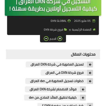
التسجيل في شركة DXN العراق |
منتجات DXN
كيفية التسجيل أونلاين بطريقة سهلة !
مكملات DXN
05 مايو 2025
DXN GLOBAL
العناية بالبشرة
الصفحة الرئيسية
فروع شركة DXN
اخلص لصحتك
الحجم
شراء منتجات DXN
محتويات المقال
احصل على الدخل
فكرة عمل DXN
تسجيل العضوية في شركة DXN العراق
فروع شركة DXN في العراق
خطوات تسجيل العضوية في dxn العراق
فوائد الانضمام لشركة DXN العراق
كيفية تحقيق العائد المادي من dxn
كيف تستفيد من عضوية DXN ؟