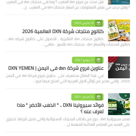
هل تبحث عن فروع dxn المغرب ؟ وما هي منتجات dxn في المغرب
؟ وهل ترغب في بعض المعلومات عن أسعار منتجات dxn في المغرب . ح…
16 مارس 2022
كتالوج منتجات شركة DXN العالمية 2026
كتالوج منتجات dxn الماليزية ، الحصول على كتالوج شركه dxn ،
كتالوج المنتجات والأسعار dxn ، منتجات dxn بالصور . ماهي …
17 يونيو 2021
عناوين فروع شركة dxn في اليمن | DXN YEMEN
في هذا المقال ستتعرف على عناوين فروع شركة dxn في اليمن
2025، والتي تعتبر من أوائل الدول العربية التي افتتح فيها فرو…
24 فبراير 2021
فوائد سبيرولينا DXN .. " الذهب الأخضر " ماذا
تعرف عنه ؟
تعتبر سبيرولينا dxn ، نوع من طحالب البحيرات الاستوائية والتي تميل للزرقة، تحتوي
على العديد من العناصر الغذائية المهمة ل…