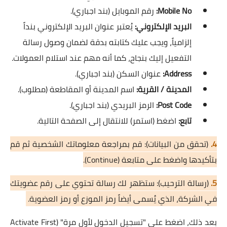
Mobile No:
رقم الموبايل (بند اجباري).
البريد الإلكتروني:
يُعتبر عنوان البريد الإلكتروني بنداً
إلزامياً، ويجب عليك كتابته بدقة لضمان وصول رسالة
التفعيل إليك بنجاح، كما أنه مهم عند استلام العمولات.
Address:
عنوان السكن (بند اجباري).
المدينة / القرية:
اسم المدينة أو المقاطعة (مطلوب).
Post Code:
الرمز البريدي (بند اجباري).
تابع:
اضغط (استمر) للانتقال إلى الصفحة التالية.
4.
(تحقق من البيانات): قم بمراجعة معلوماتك الشخصية ثم قم
بتأكيدها واضغط على متابعة (Continue).
5.
(رسالة الترحيب): ستظهر لك رسالة تحتوي على رقم عضويتك
في الشركة، الذي يُسمى أيضاً رمز الموزع أو رمز العضوية.
بعد ذلك، اضغط على "تسجيل الدخول لأول مرة" (Activate First