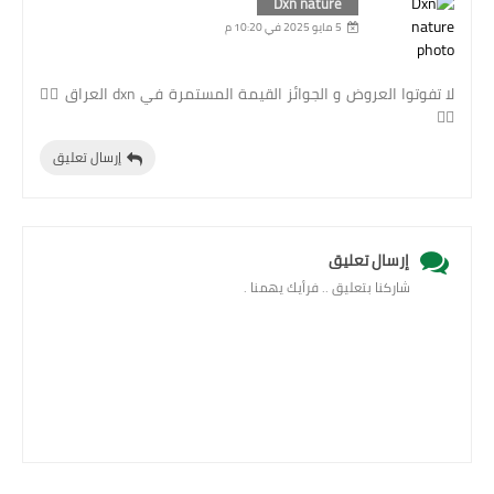
Dxn nature
5 مايو 2025 في 10:20 م
لا تفوتوا العروض و الجوائز القيمة المستمرة في dxn العراق 👍🏻
👍🏻
إرسال تعليق
إرسال تعليق
شاركنا بتعليق .. فرأيك يهمنا .