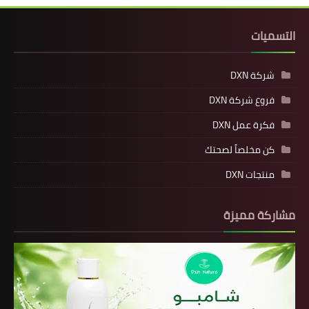
التسميات
شركة DXN
فروع شركة DXN
فكرة عمل DXN
كن مخلصاً لصحتك
منتجات DXN
مشاركة مميزة