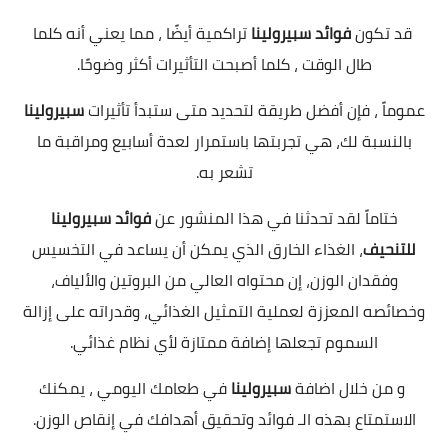
قد تكون
فوائد سبيرولينا
تراكمية أيضًا ، مما يعني أنه كلما
طال الوقت ، كلما أصبحت التأثيرات أكثر وضوحًا.
عموماً ، فإن أفضل طريقة لتحديد متى ستبدأ تأثيرات
سبيرولينا
بالنسبة لك، هي تجربتها باستمرار لعدة أسابيع ومراقبة ما
تشعر به.
ختاماً لقد تحدثنا في هذا المنشور عن
فوائد سبيرولينا
للتنحيف
، الغذاء الخارق الذي يمكن أن يساعد في التخسيس
وفقدان الوزن، إن محتواه العالي من البروتين والألياف،
وخصائصه المعززة لعملية التمثيل الغذائي، وقدراته على إزالة
السموم تجعلها إضافة ممتازة لأي نظام غذائي.
و من خلال اضافة
سبيرولينا
في طعامك اليومي ، يمكنك
الاستمتاع بهذه الـ فوائد وتحقيق أهدافك في إنقاص الوزن.