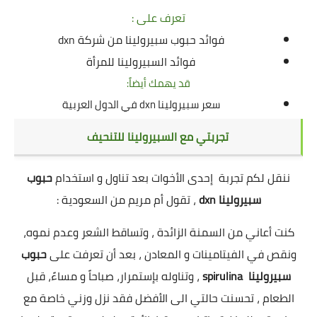
تعرف على :
فوائد حبوب سبيرولينا من شركة dxn
فوائد السبيرولينا للمرأة
قد يهمك أيضاً:
سعر سبيرولينا dxn في الدول العربية
تجربتي مع السبيرولينا للتنحيف
ننقل لكم تجربة إحدى الأخوات بعد تناول و استخدام
حبوب
سبيرولينا dxn
، تقول أم مريم من السعودية :
كنت أعاني من السمنة الزائدة ، وتساقط الشعر وعدم نموه،
ونقص في الفيتامينات و المعادن ، بعد أن تعرفت على
حبوب
سبيرولينا spirulina
، وتناوله بإستمرار، صباحاً و مساءً، قبل
الطعام ، تحسنت حالتي الى الأفضل فقد نزل وزني خاصة مع