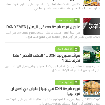
كتالوج منتجات dxn الماليزية ، الحصول على كتالوج شركه dxn ،
كتالوج المنتجات والأسعار dxn ، منتجات dxn بالصور . ماهي …
17 يونيو 2021
عناوين فروع شركة dxn في اليمن | DXN YEMEN
في هذا المقال ستتعرف على عناوين فروع شركة dxn في اليمن
2025، والتي تعتبر من أوائل الدول العربية التي افتتح فيها فرو…
24 فبراير 2021
فوائد سبيرولينا DXN .. " الذهب الأخضر " ماذا
تعرف عنه ؟
تعتبر سبيرولينا dxn ، نوع من طحالب البحيرات الاستوائية والتي تميل للزرقة، تحتوي
على العديد من العناصر الغذائية المهمة ل…
14 فبراير 2021
فروع شركة DXN في ليبيا | عنوان دي اكس ان
فرع ليبيا
شركة DXN في ليبيا ، في هذا الموضوع ستتعرف متابعنا الكريم على شركة dxn
ليبيا ، بالإضافة الى أسعار منتجات شركة DXN في ل…