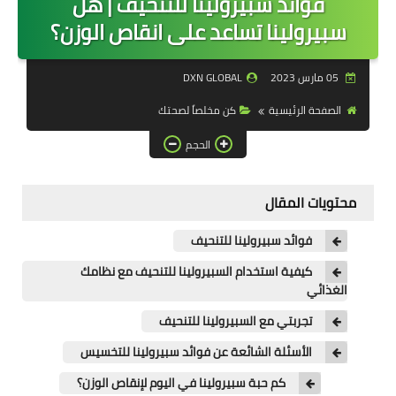
فوائد سبيرولينا للتنحيف | هل
منتجات DXN
سبيرولينا تساعد على انقاص الوزن؟
مكملات DXN
05 مارس 2023
DXN GLOBAL
العناية بالبشرة
الصفحة الرئيسية
كن مخلصاً لصحتك
اخلص لصحتك
الحجم
شراء منتجات DXN
محتويات المقال
احصل على الدخل
فكرة عمل DXN
فوائد سبيرولينا للتنحيف
كيفية استخدام السبيرولينا للتنحيف مع نظامك
الغذائي
تجربتي مع السبيرولينا للتنحيف
الأسئلة الشائعة عن فوائد سبيرولينا للتخسيس
كم حبة سبيرولينا في اليوم لإنقاص الوزن؟