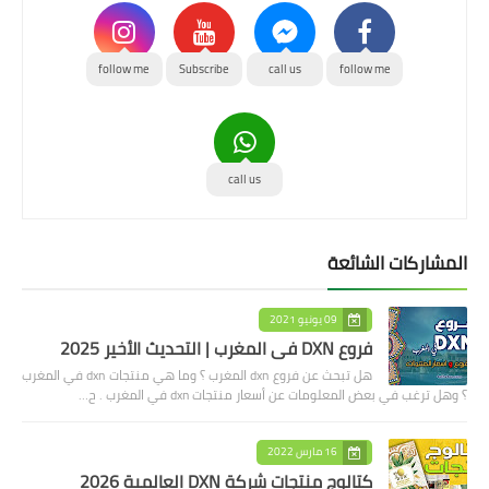
follow me
Subscribe
call us
follow me
call us
المشاركات الشائعة
09 يونيو 2021
فروع DXN في المغرب | التحديث الأخير 2025
هل تبحث عن فروع dxn المغرب ؟ وما هي منتجات dxn في المغرب
؟ وهل ترغب في بعض المعلومات عن أسعار منتجات dxn في المغرب . ح…
16 مارس 2022
كتالوج منتجات شركة DXN العالمية 2026