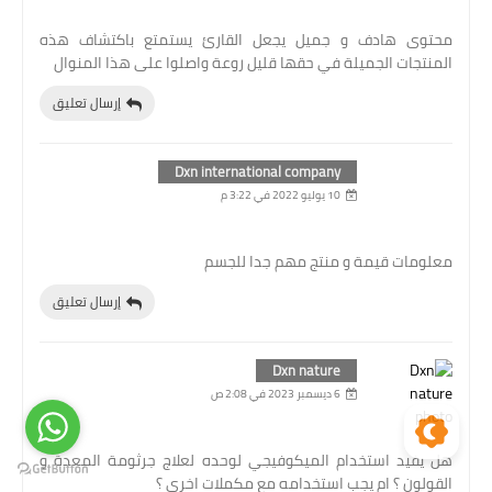
محتوى هادف و جميل يجعل القارئ يستمتع باكتشاف هذه
المنتجات الجميلة في حقها قليل روعة واصلوا على هذا المنوال
إرسال تعليق
Dxn international company
10 يوليو 2022 في 3:22 م
معلومات قيمة و منتج مهم جدا للجسم
إرسال تعليق
Dxn nature
6 ديسمبر 2023 في 2:08 ص
هل يفيد استخدام الميكوفيجي لوحده لعلاج جرثومة المعدة و
القولون ؟ ام يجب استخدامه مع مكملات اخرى ؟