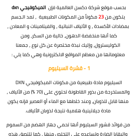
بحسب موقع شركة دكسن العالمية فإن
الميكوفيجي dxn
يتكون من
23
مكوناً من المكونات الطبيعية ، تمد الـجسم
بمضادات الأكسدة ، و الألياف النباتية ، والفيتامينات و المعادن ،
كما أنها منخفضة الدهون، خالية من السكر، ومن
الكوليسترول، وإليك نبذة مختصرة عن كل نوع ، جمعنا
معلوماتها من معظم المواقع الالكترونية وهي كما يلي :
1 -
قشرة السيليوم
السيليوم مادة طبيعية من مكونات الميكوفيجي DXN
والمستخرجة من بذور القاطونة تحتوي على (70 %) من الألياف ،
منها قابل للذوبان، وعند خلطها مع الماء أو العصير فإنه يكون
مادة جيلاتينية هلامية نتيجة لذوبان الألياف.
من فوائد قشور السيليوم أنها تحمي جهاز الهضم من السموم
والبقايا الضارة وتساعده على التخلص منها ، كما تلتصق هذه