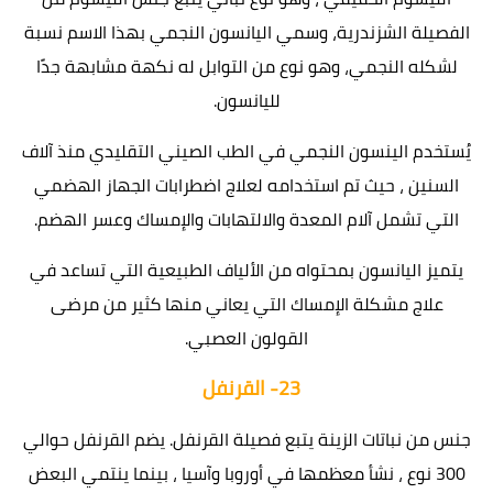
الفصيلة الشزندرية، وسمي اليانسون النجمي بهذا الاسم نسبة
لشكله النجمي، وهو نوع من التوابل له نكهة مشابهة جدًا
لليانسون.
يُستخدم الينسون النجمي في الطب الصيني التقليدي منذ آلاف
السنين ، حيث تم استخدامه لعلاج اضطرابات الجهاز الهضمي
التي تشمل آلام المعدة والالتهابات والإمساك وعسر الهضم.
يتميز اليانسون بمحتواه من الألياف الطبيعية التي تساعد في
علاج مشكلة الإمساك التي يعاني منها كثير من مرضى
القولون العصبي.
23-
القرنفل
جنس من نباتات الزينة يتبع فصيلة القرنفل. يضم القرنفل حوالي
300 نوع ، نشأ معظمها في أوروبا وآسيا ، بينما ينتمي البعض