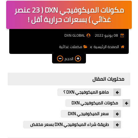
مكونات الميكوفيجي DXN ( 23 عنصر
منتجات DXN
غذائي ) بسعرات حرارية أقل !
مكملات DXN
08 يونيو 2022
DXN GLOBAL
العناية بالبشرة
الصفحة الرئيسية
مكملات غذائية
اخلص لصحتك
الحجم
شراء منتجات DXN
محتويات المقال
احصل على الدخل
فكرة عمل DXN
ماهو الميكوفيجي DXN ؟
مكونات الميكوفيجي DXN
سعر الميكوفيجي DXN
طريقة شراء الميكوفيجي DXN بسعر مخفض