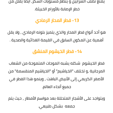
يمنع تصلب الشرايين و ينظم مستويات السكر، أيضاً يقلل من
خطر الإصابة بالأورام الخبيثة.
13-
فطر
المحار الرمادي
هو أحد أنواع فطر المحار والذي يتميز بلونه الرمادي ، ولا يقل
أهمية عن المكون السابق في القيمة الغذائية والصحية .
14-
فطر
الخيشوم المنشق
فطر الخيشوم شكله يشبه الموجات المتموجة من الشعاب
المرجانية ،و تختلف "الخياشيم" أو "الخياشيم المنقسمة" من
الأصفر الكريمي إلى الأبيض الباهت ، وينمو هذا الفطر في
جميع أنحاء العالم.
ويتواجد على الأشجار المتحللة بعد مواسم الأمطار ، حيث يتم
جمعه بشكل طبيعي.