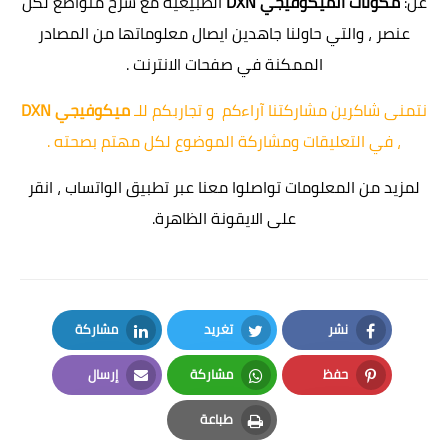
عن:
مكونات الميكوفيجي DXN
الطبيعية مع شرح متواضع لكل
عنصر ، والتي حاولنا جاهدين ايصال معلوماتها من المصادر
الممكنة في صفحات الانترنت .
نتمنى شاكرين مشاركتنا آراءكم و تجاربكم للـ
ميكوفيجي DXN
، في التعليقات ومشاركة الموضوع لكل مهتم بصحته .
لمزيد من المعلومات
تواصلوا معنا عبر تطبيق الواتساب ،
انقر
على الايقونة الظاهرة.
نشر
تغريد
مشاركة
LinkedIn
Twitter
Facebook
حفظ
مشاركة
إرسال
Email
Whatsapp
Pinterest
طباعة
Print