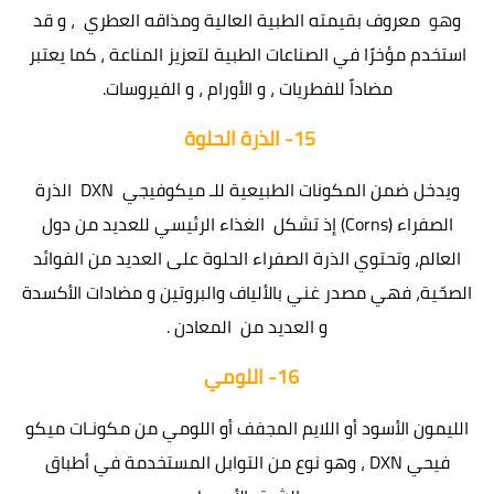
و
هو
معروف بقيمته الطبية العالية ومذاقه العطري ، و قد
استخدم مؤخرًا في الصناعات الطبية لتعزيز المناعة ، كما يعتبر
مضاداً للفطريات ، و الأورام ، و الفيروسات.
15-
الذرة الحلوة
ويدخل ضمن المكونات الطبيعية للـ ميكوفيجي DXN الذرة
الصفراء (Corns) إذ تشكل الغذاء الرئيسي للعديد من دول
العالم، وتحتوي الذرة الصفراء الحلوة على العديد من الفوائد
الصحّية، فهي مصدر غني بالألياف والبروتين و مضادات الأكسدة
و العديد من المعادن .
16-
اللومي
الليمون الأسود أو اللايم المجفف أو اللومي من مكونـات ميكو
فيحي DXN ، وهو نوع من التوابل المستخدمة في أطباق