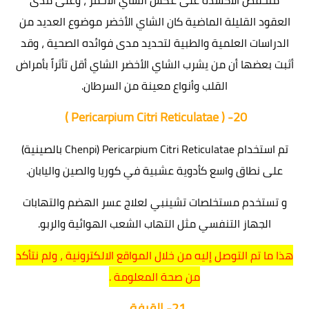
منخفض الأكسدة على عكس الشاي الأحمر ، وعلى مدى
العقود القليلة الماضية كان الشاي الأخضر موضوع العديد من
الدراسات العلمية والطبية لتحديد مدى فوائده الصحية ، وقد
أثبت بعضها أن من يشرب الشاي الأخضر الشاي أقل تأثراً بأمراض
القلب وأنواع معينة من السرطان.
( Pericarpium Citri Reticulatae )
20-
تم استخدام Pericarpium Citri Reticulatae (Chenpi بالصينية)
على نطاق واسع كأدوية عشبية في كوريا والصين واليابان.
و تستخدم مستخلصات تشينبي لعلاج عسر الهضم والتهابات
الجهاز التنفسي مثل التهاب الشعب الهوائية والربو.
هذا ما تم التوصل إليه من خلال المواقع الالكترونية ، ولم نتأكد
من صحة المعلومة .
21-
القرفة