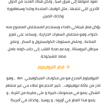
تعود أصولها إلى شرق آسيا ، ولكن هناك العديد من الدول
الأخرى التي تنتجها ، مثل الولايات المتحدة وكندا وسنغافورة
وكذلك الصين.
يؤكل فطر شيتاكي كغذاء ويستخدم المستخلص المصنوع منه
كدواء، وهو منخفض السعرات الحرارية ، ويساعد على تعزيز
المناعة ، وخفض مستويات الكوليسترول و السكر ، وعلاج
سرطان البروستاتا ، ويدعم صحة القلب، إلى جانب كونه عامل
مضاد للشيخوخة.
9-
فطر الليوفيلوم
الليوفيلوم المدرع هو من مكونـات الميكوفيجي dxn ، وهو
نادر من عائلة ليوفيلوف ، كبير الحجم مع غطاء بني غير منتظم
الشكل، ينمو في مجموعات كبيرة و على مقربة من التربة ، و
ينمو هذا الفطر في أوروبا ، و روسيا ، وكذلك في أمريكا