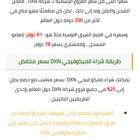
سعرًا أعلى من سعر الفروع الرسمية لـ شركة DXN ، مقابل
الشحن والنقل وما إلى ذلك ، لكن كن مطمئنًا فهو متاح في
أكثر من
200
دولة حول العالم.
وسعره في اقليم الشرق الاوسط مثلاً هو :
61 دولار
للعضو
المسجل ، وللمشتري بسعر
78
دولار
طريقة شراء الميكوفيجي DXN بسعر مخفض
يمكنك شراء مايكو فيجي DXN بسعر مناسب مع خصم يصل
إلى
25%
في جميع فروع شركة DXN حول العالم بإحدى
الطريقتين التاليتين :
أظهر كود الخصم التالي لموظف الفرع أو أرسله عن
طريق الاتصال بخدمة التوصيل و احصل على خصم على
منتج ميكوفيجي DXN .