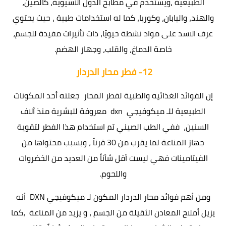
الطبيعية ،ويستخدم في مطابخ الدول الآسيوية، كالصين،
والهند، واليابان، وكوريا، كما له استخدامات طبية ، حيث يحتوي
عرف الاسد على مواد نشطة حيويًا، ذات تأثيرات مفيدة للجسم،
خاصة الدماغ، والقلب، وجهاز الهضم.
12-
فطر محار الدردار
إن الفوائد الغذائيه والطبية لفطر المحار جعلته أحد المكونات
الطبيعية للـ ميكوفيجي dxn معروفة للبشرية منذ آلاف
السنين، ففي الطب الصيني تم استخدام هذا الفطر لتقوية
جهاز المناعة لما يقرب من 30 قرناً ، وبسبب محتواها من
الفيتامينات فهي ليست أقل شأناً من العديد من الخضروات
واللحوم.
ومن أهم فوائد محار الدردار المكون لـ ميكوفيجي DXN أنه
يزيل أملاح المعادن الثقيلة من الجسم ، و يزيد من المناعة ،كما