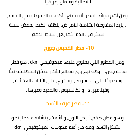
الشمالية وشمال إفريقيا.
ومن أهم فوائد الفطر، أنه يمنع الأكسدة المفرطة في الـجسم
، يزيد المقاومة الشاملة للأمراض، ينظف الكبد، يخفض نسبة
السكر في الدم، كما يعزز نشاط الدماغ .
10-
فطر القديس جورج
ومن الفطور التي يحتوي عليها ميكوفيجي dxn ، هو فطر
سانت جورج ، وهو نوع بري وصالح للأكل يمكن استهلاكه نيئًا
ومطبوخًا على حد سواء ، ويحتوي على الألياف الغذائية ،
وفيتامين د ، والكالسيوم ، والحديد وغيرها .
11-
فطر عرف الأسد
و هو فطر، ضخم، أبيض اللون، و أشعث، يتشابه عندما ينمو
بشكل الأسد، وهو من أهم مكونـات الميكوفيجي dxn