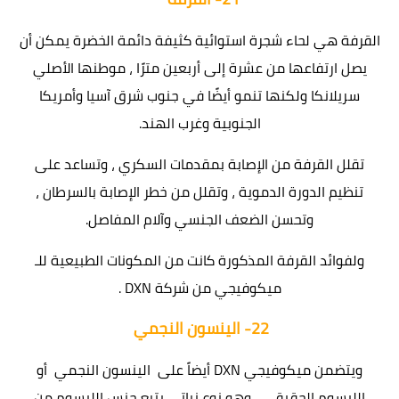
القرفة هي لحاء شجرة استوائية كثيفة دائمة الخضرة يمكن أن
يصل ارتفاعها من عشرة إلى أربعين مترًا ، موطنها الأصلي
سريلانكا ولكنها تنمو أيضًا في جنوب شرق آسيا وأمريكا
الجنوبية وغرب الهند.
تقلل القرفة من الإصابة بمقدمات السكري ، وتساعد على
تنظيم الدورة الدموية ، وتقلل من خطر الإصابة بالسرطان ،
وتحسن الضعف الجنسي وآلام المفاصل.
ولفوائد القرفة المذكورة كانت من المكونات الطبيعية للـ
ميكوفيجي من شركة DXN .
22-
الينسون النجمي
ويتضمن ميكوفيجي DXN أيضاً على الينسون النجمي أو
الليسوم الحقيقي ، وهو نوع نباتي يتبع جنس الليسوم من