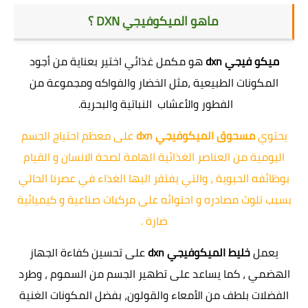
ماهو الميكوفيجي DXN ؟
ميكو فيجي dxn
هو مكمل غذائي اختير بعناية من أجود
المكونات الطبيعية ،مثل الخضار والفواكه ومجموعة من
الفطور والأعشاب النباتية والبحرية.
يحتوي
مسحوق الميكوفيجي dxn
على معظم احتياج الجسم
اليومية من العناصر الغذائية الهامة لصحة الانسان و القيام
بوظائفه الحيوية ، والتي يفتقر اليها الغذاء في عصرنا الحالي
بسبب تلوث مصادره و احتوائه على مركبات صناعية و كيميائية
ضارة .
يعمل
خليط الميكوفيجي dxn
على تحسين كفاءة الجهاز
الهضمي ، كما يساعد على تطهير الجسم من السموم ، وطرد
الفضلات بلطف من الأمعاء والقولون، بفضل المكونات الغنية