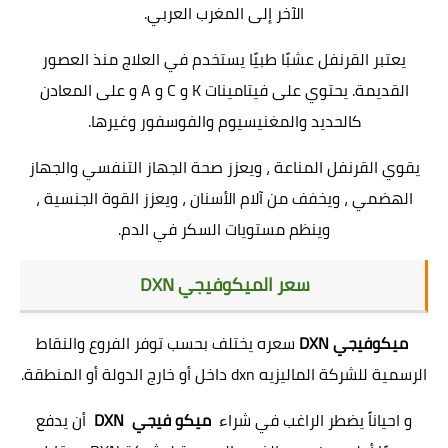
الآخر إلى المغرب العربي.
يعتبر القرنفل عشبًا طبيًا يستخدم في العلاج منذ العصور
القديمة. يحتوي على فيتامينات K و C و A و على المعادن
كالحديد والمغنيسيوم والفوسفور وغيرها.
يقوي القرنفل المناعة ، ويعزز صحة الجهاز التنفسي والجهاز
الهضمي ، ويخفف من آلام الأسنان ، ويعزز القوة الجنسية ،
وينظم مستويات السكر في الدم.
سعر الميكوفيجي DXN
ميكوفيجي DXN
سعره يختلف بحسب توفر الفروع والنقاط
الرسمية للشركة الماليزيه dxn داخل أو خارج الدولة أو المنطقة.
و احياناً يضطر الراغب في شراء
ميكو فيجي DXN
أن يدفع