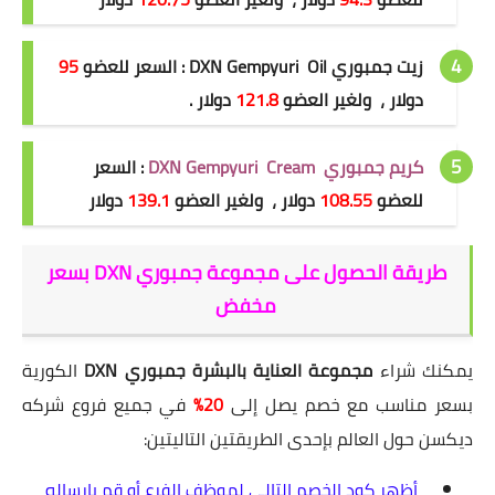
زيت جمبوري DXN Gempyuri Oil : السعر للعضو
95
دولار ، ولغير العضو
121.8
دولار .
كريم جمبوري DXN Gempyuri Cream
: السعر
للعضو
108.55
دولار ، ولغير العضو
139.1
دولار
طريقة الحصول على مجموعة جمبوري DXN بسعر
مخفض
يمكنك شراء
مجموعة العناية بالبشرة جمبوري DXN
الكورية
بسعر مناسب مع خصم يصل إلى
20%
في جميع فروع شركه
ديكسن حول العالم بإحدى الطريقتين التاليتين:
أظهر كود الخصم التالي لموظف الفرع أو قم بإرساله