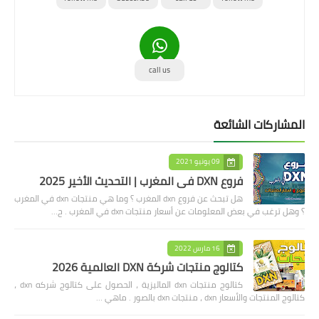
call us
المشاركات الشائعة
09 يونيو 2021
فروع DXN في المغرب | التحديث الأخير 2025
هل تبحث عن فروع dxn المغرب ؟ وما هي منتجات dxn في المغرب
؟ وهل ترغب في بعض المعلومات عن أسعار منتجات dxn في المغرب . ح…
16 مارس 2022
كتالوج منتجات شركة DXN العالمية 2026
كتالوج منتجات dxn الماليزية ، الحصول على كتالوج شركه dxn ،
كتالوج المنتجات والأسعار dxn ، منتجات dxn بالصور . ماهي …