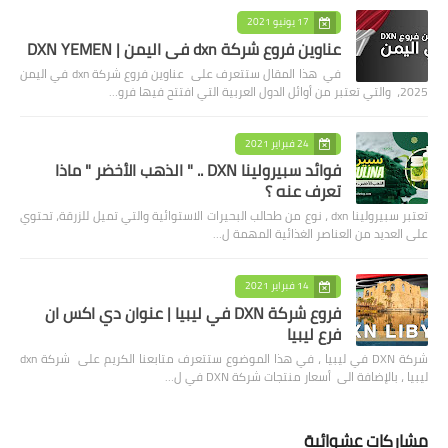
17 يونيو 2021
عناوين فروع شركة dxn في اليمن | DXN YEMEN
في هذا المقال ستتعرف على عناوين فروع شركة dxn في اليمن
2025، والتي تعتبر من أوائل الدول العربية التي افتتح فيها فرو…
24 فبراير 2021
فوائد سبيرولينا DXN .. " الذهب الأخضر " ماذا
تعرف عنه ؟
تعتبر سبيرولينا dxn ، نوع من طحالب البحيرات الاستوائية والتي تميل للزرقة، تحتوي
على العديد من العناصر الغذائية المهمة ل…
14 فبراير 2021
فروع شركة DXN في ليبيا | عنوان دي اكس ان
فرع ليبيا
شركة DXN في ليبيا ، في هذا الموضوع ستتعرف متابعنا الكريم على شركة dxn
ليبيا ، بالإضافة الى أسعار منتجات شركة DXN في ل…
مشاركات عشوائية