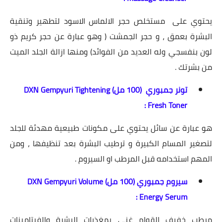
يحتوي على مستخلص حجر الالماس الاسود لتطهير وتنقية
البشرة بعمق ، و حجر الجمشت ( وهو عبارة عن حجر كريم ذو
لون بنفسجي وله العديد من الفوائد) ومنها ازالة الجلد الميت
من بشرتك .
تونر جمبوري (100 مل) DXN Gempyuri Tightening
Fresh Toner :
هو عبارة عن سائل يحتوي على مكونات طبيعية مهدئة للجلد
لتصغير المسام الكبيرة و ترطيب البشرة بعد تنظيفها ، ومن
المهم استخدامه قبل المرطب او السيروم .
سيروم جمبوري (100 مل) DXN Gempyuri Volume
Energy Serum :
مرطب خفيف القوام غني بمغذيات البشرة والفيتامينات