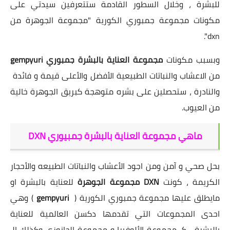
للبشرة ، وخلال السطور القادمة ستتعرفين سيدتي على
مكونات مجموعة جمبوري الكورية "مجموعة الجوهرة من
dxn".
وبسبب مكونات
مجموعة العناية بالبشرة جمبوري gempyuri
من الاعشاب والنباتات الطبيعية الأفضل والأعلى قيمة و فائدة
والنادرة ، ستحصلين على بشره متوهجة كبريق الجوهرة خالية
من العيوب.
ماهي مجموعة العناية بالبشرة جمبيوري DXN
بحل صحي و آمن ومن اجود الأعشاب والنباتات الطبيعه والأحجار
الكريمة ، كونت
DXN مجموعة الجوهرة
للعناية بالبشرة او
مايطلق عليها مجموعة جمبوري الكورية (
gempyuri
) وهي
احدى المجموعات التي تقدمها دكسن العالمية للعناية
بالبشرة ، كـ مجموعة الألوفيرا و مجموعة الجانوزي وكذلك الـ