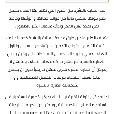
تعد
العناية بالبشرة
من الأمور التي تهتم بها النساء بشكل
كبير كونها تعكس جانباً من جوانب جمالها و أنوثتها وخاصة
لمن تقدم بهن العمر وبدأت علامات الكبر بالظهور .
وتعرف الكثير منهن طرق عديدة للعناية بالبشرة كحمايتها من
اشعة الشمس ، وتجنب التدخين والابتعاد عن السهر ، وتناول
الغذاء الصحي وغير ذلك ، كما أن المحافظة على روتين يومي
للعناية بالبشرة أمر مهم تدركه معظم النساء ، ولكنهن لا
يدركن أن نضارة البشرة تسرق منهن تدريجياً بدون أن يشعرن
بذلك بسبب استخدام كريمات التجميل الاصطناعية و و
الكيميائية الضارة بالبشرة .
لذا نجد في الآونة الأخيرة أن النساء يدركن خطورة الاستمرار في
استخدام المنتجات الكيميائية ، ويبحثن عن الكريمات البديلة
الطبيعية و الصحية للبشرة وفي هذا الموضوع سيجدن الحل